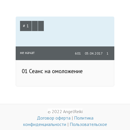
# 1
не начат
601
05.04.2017
1
01 Сеанс на омоложение
2022 AngelReiki
©
Договор оферта
|
Политика
конфиденциальности
|
Пользовательское