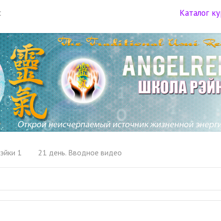
с
Каталог к
эйки 1
21 день. Вводное видео